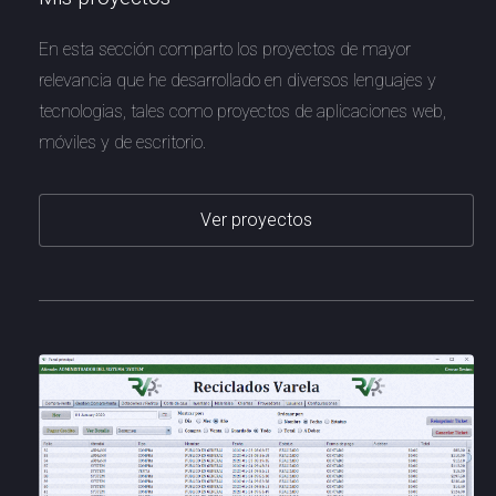
En esta sección comparto los proyectos de mayor
relevancia que he desarrollado en diversos lenguajes y
tecnologias, tales como proyectos de aplicaciones web,
móviles y de escritorio.
Ver proyectos